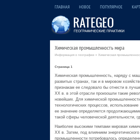
ГЛАВНАЯ
НОВОЕ
ПОПУЛЯРНОЕ
КАРТ
Химическая промышленность мира
Информация о географии
» Химическая промышленнос
Страница 1
Химическая промышленность, наряду с маши
развитых странах, так и в мировом хозяйст
признакам ее следовало бы отнести в лучш
XX в. в этой отрасли произошли такие рево
новейших. Для химической промышленности
технологических процессов, использование
ее значение определяется продолжающимися
такой сферы человеческой деятельности, г
Наиболее высокими темпами мировая химиче
XX в. Затем, под влиянием энергетического
промышленности потребовалось определенно