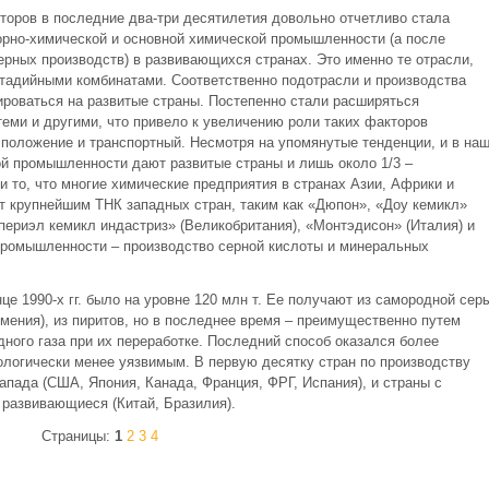
торов в последние два-три десятилетия довольно отчетливо стала
орно-химической и основной химической промышленности (а после
ерных производств) в развивающихся странах. Это именно те отрасли,
тадийными комбинатами. Соответственно подотрасли и производства
ироваться на развитые страны. Постепенно стали расширяться
еми и другими, что привело к увеличению роли таких факторов
 положение и транспортный. Несмотря на упомянутые тенденции, и в на
ой промышленности дают развитые страны и лишь около 1/3 –
 то, что многие химические предприятия в странах Азии, Африки и
 крупнейшим ТНК западных стран, таким как «Дюпон», «Доу кемикл»
периэл кемикл индастриз» (Великобритания), «Монтэдисон» (Италия) и
промышленности – производство серной кислоты и минеральных
це 1990-х гг. было на уровне 120 млн т. Ее получают из самородной сер
мения), из пиритов, но в последнее время – преимущественно путем
дного газа при их переработке. Последний способ оказался более
ологически менее уязвимым. В первую десятку стран по производству
апада (США, Япония, Канада, Франция, ФРГ, Испания), и страны с
и развивающиеся (Китай, Бразилия).
Страницы:
1
2
3
4