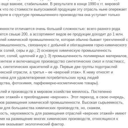
 еще важнее, стабильными. В результате в конце 1990-х гг. мировой
ак что по стоимости выпускаемой продукции эту отрасль ныне опережает
 доле в структуре промышленного производства она уступает только
нности отличается очень большой сложностью: всего разного рода
ется свыше 200, а ассортимент видов ее продукции доходит до 1 млн.
слей химической промышленности, которая обычно бывает трехчленной с
ромышленность, связанную с добычей и обогащением горно-химического
х солей, серы и др.; 2) основную химическую промышленность
от, солей, щелочей и др.); 3) промышленность полимерных материалов,
синтезе и включающую производство синтетических смол и пластмасс,
а, синтетических красителей и др. Первые две группы подотраслей
ксной отрасли, а третья – ее «верхний этаж». К нему относят и
ачена для удовлетворения потребительских нужд людей
дства, фотохимия, парфюмерно-косметические товары).
слей и производств в мировом хозяйстве менялось. Постепенно
их этажей» к преобладанию «верхних». Этот переход, в свою очередь,
ров размещения химической промышленности. Высокая сырьеемкость,
и для большинства химических производств, но, скажем,
кость, наукоемкость для размещения отраслей «верхних этажей» имеют
емя на размещение многих химических производств, относящихся к
ие оказывает экологический фактор.