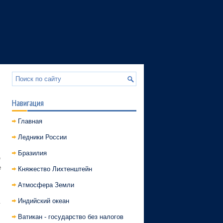
Навигация
Главная
Ледники России
Бразилия
е
е
Княжество Лихтенштейн
Атмосфера Земли
Индийский океан
.
Ватикан - государство без налогов