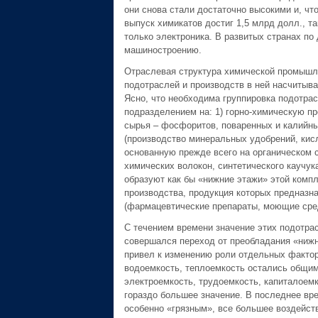
они снова стали достаточно высокими и, что
выпуск химикатов достиг 1,5 млрд долл., т
только электроника. В развитых странах по
машиностроению.
Отраслевая структура химической промышле
подотраслей и производств в ней насчитыва
Ясно, что необходима группировка подотра
подразделением на: 1) горно-химическую п
сырья – фосфоритов, поваренных и калийны
(производство минеральных удобрений, кисл
основанную прежде всего на органическом 
химических волокон, синтетического каучук
образуют как бы «нижние этажи» этой компле
производства, продукция которых предназн
(фармацевтические препараты, моющие сре
С течением времени значение этих подотра
совершался переход от преобладания «нижн
привел к изменению роли отдельных факто
водоемкость, теплоемкость остались общим
электроемкость, трудоемкость, капиталоем
гораздо большее значение. В последнее вр
особенно «грязным», все большее воздейств