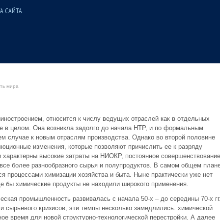
А САЙТА
ть мира
ностроением, относится к числу ведущих отраслей как в отдельных
ве в целом. Она возникла задолго до начала НТР, и по формальным
ем случае к новым отраслям производства. Однако во второй половине
люционные изменения, которые позволяют причислить ее к разряду
 характерны высокие затраты на НИОКР, постоянное совершенствовани
 все более разнообразного сырья и полупродуктов. В самом общем план
 процессами химизации хозяйства и быта. Ныне практически уже нет
де бы химические продукты не находили широкого применения.
ская промышленность развивалась с начала 50-х – до середины 70-х гг
 и сырьевого кризисов, эти темпы несколько замедлились: химической
е время для новой структурно-технологической перестройки. А далее