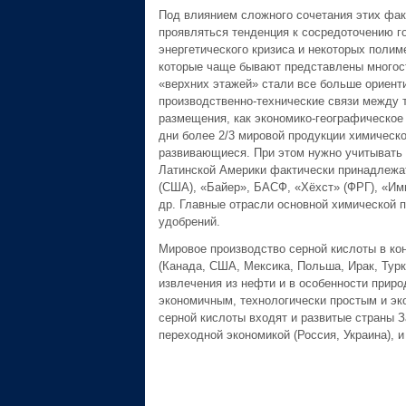
Под влиянием сложного сочетания этих фак
проявляться тенденция к сосредоточению г
энергетического кризиса и некоторых полим
которые чаще бывают представлены многос
«верхних этажей» стали все больше ориент
производственно-технические связи между т
размещения, как экономико-географическое
дни более 2/3 мировой продукции химическ
развивающиеся. При этом нужно учитывать и
Латинской Америки фактически принадлежат
(США), «Байер», БАСФ, «Хёхст» (ФРГ), «Им
др. Главные отрасли основной химической 
удобрений.
Мировое производство серной кислоты в кон
(Канада, США, Мексика, Польша, Ирак, Турк
извлечения из нефти и в особенности приро
экономичным, технологически простым и эк
серной кислоты входят и развитые страны З
переходной экономикой (Россия, Украина), 