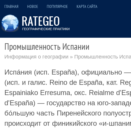
ГЛАВНАЯ
НОВОЕ
ПОПУЛЯРНОЕ
КАРТА САЙТА
Промышленность Испании
Информация о географии
» Промышленность Исп
Испа́ния (исп. España), официально —
(исп. и галис. Reino de España, кат. Re
Espainiako Erresuma, окс. Reialme d'Es
d'España) — государство на юго-запа
бо́льшую часть Пиренейского полуост
происходит от финикийского «и-шпани