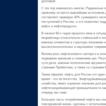
долларов.
С тех пор изменилось многое. Радикально п
прежнему остается важнейшим источником 
составляют примерно 40% суммарного экспо
поступлений в Россию, а это позволяет под
нефть и нефтепродукты.
В начале 90-х годов прошлого века в ситуа
безработицы относительно стабильный и эк
важным элементом в структуре экономики на
высокотехнологичных и наукоемких совреме
Велика роль нефтегазового сектора и в поли
подвержен кризисам и снижениям цен. Регул
сути дела, важным политическим аргументом
странами Прибалтики, а также со странами 
Таким образом, нефть для России это один 
время - это её богатство. Энергодобывающ
хозяйства, имеет огромное значение для ро
нефтегазодобывающей промышленности заин
очередь мы сами.
Большую часть потребляемой нефти мы сжиг
повседневной жизни, сделаны с использова