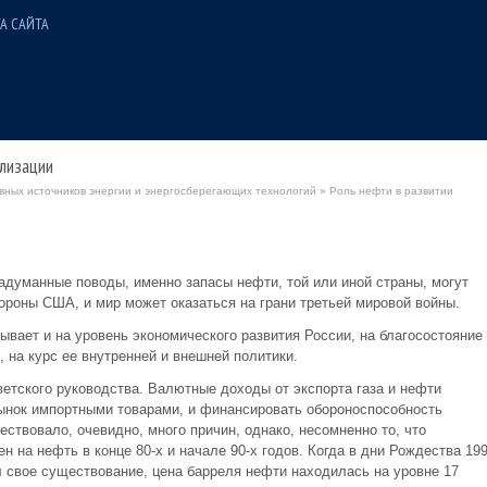
А САЙТА
лизации
вных источников энергии и энергосберегающих технологий
» Роль нефти в развитии
 надуманные поводы, именно запасы нефти, той или иной страны, могут
ороны США, и мир может оказаться на грани третьей мировой войны.
ывает и на уровень экономического развития России, на благосостояние
 на курс ее внутренней и внешней политики.
ветского руководства. Валютные доходы от экспорта газа и нефти
ынок импортными товарами, и финансировать обороноспособность
ствовало, очевидно, много причин, однако, несомненно то, что
 на нефть в конце 80-х и начале 90-х годов. Когда в дни Рождества 19
 свое существование, цена барреля нефти находилась на уровне 17