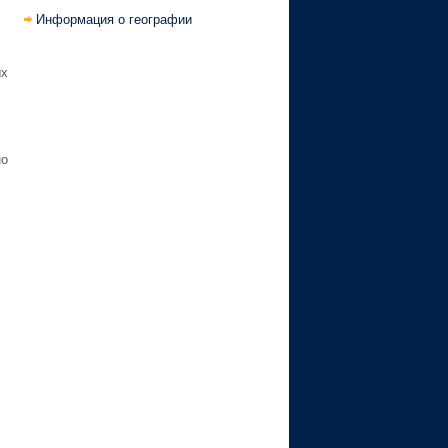
Информация о географии
ых
но