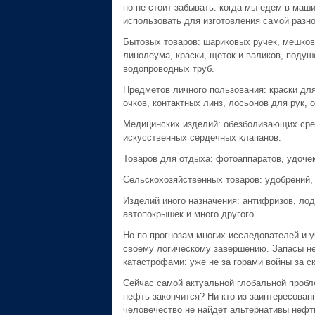
но не стоит забывать: когда мы едем в маш
использовать для изготовления самой разно
Бытовых товаров: шариковых ручек, мешков 
линолеума, краски, щеток и валиков, поду
водопроводных труб.
Предметов личного пользования: краски для
очков, контактных линз, лосьонов для рук, о
Медицинских изделий: обезболивающих средс
искусственных сердечных клапанов.
Товаров для отдыха: фотоаппаратов, удочек
Сельскохозяйственных товаров: удобрений, 
Изделий иного назначения: антифризов, лод
автопокрышек и много другого.
Но по прогнозам многих исследователей и у
своему логическому завершению. Запасы не
катастрофами: уже не за горами войны за 
Сейчас самой актуальной глобальной пробле
нефть закончится? Ни кто из заинтересован
человечество не найдет альтернативы нефт