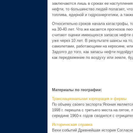
заключаются лишь в сроках ее наступления
нефти, то большинство людей полагает, что
топлива, ядерной и гидроэнергетики, а такж
Относительно сроков начала катастрофы, т
на 30-40 лет. Что же касается прогнозов пе
считают оценки имеющихся запасов нефти 
уже через 10 лет. В результате шансы на то
самолетами, работающими на керосине, или
Задолго до того, как запасы нефти подойдут
как передвижение по воздуху или земле, бу
Материалы по географии:
Транснациональная корпорация и фирмы
По объему своего экспорта Япония является
1998 г. перешла с третьего места на пятое
середине 1960-х годов сводился с отрицате
Историческая справка
Вехи событий Древнейшая история Согласно