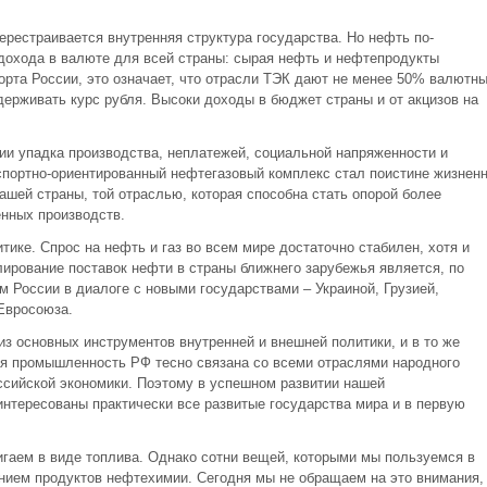
ерестраивается внутренняя структура государства. Но нефть по-
дохода в валюте для всей страны: сырая нефть и нефтепродукты
рта России, это означает, что отрасли ТЭК дают не менее 50% валютн
держивать курс рубля. Высоки доходы в бюджет страны и от акцизов на
ции упадка производства, неплатежей, социальной напряженности и
спортно-ориентированный нефтегазовый комплекс стал поистине жизнен
шей страны, той отраслью, которая способна стать опорой более
нных производств.
тике. Спрос на нефть и газ во всем мире достаточно стабилен, хотя и
ирование поставок нефти в страны ближнего зарубежья является, по
 России в диалоге с новыми государствами – Украиной, Грузией,
Евросоюза.
из основных инструментов внутренней и внешней политики, и в то же
ая промышленность РФ тесно связана со всеми отраслями народного
ссийской экономики. Поэтому в успешном развитии нашей
тересованы практически все развитые государства мира и в первую
аем в виде топлива. Однако сотни вещей, которыми мы пользуемся в
нием продуктов нефтехимии. Сегодня мы не обращаем на это внимания,