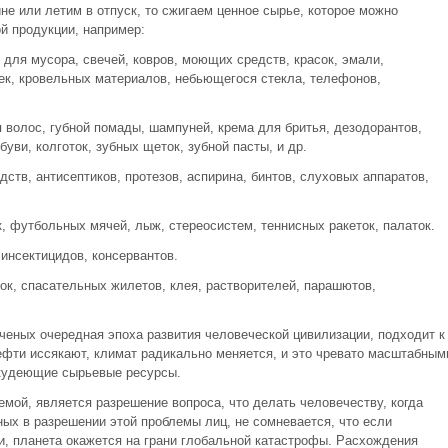
ине или летим в отпуск, то сжигаем ценное сырье, которое можно
й продукции, например:
для мусора, свечей, ковров, моющих средств, красок, эмали,
шек, кровельных материалов, небьющегося стекла, телефонов,
 волос, губной помады, шампуней, крема для бритья, дезодорантов,
буви, колготок, зубных щеток, зубной пасты, и др.
тв, антисептиков, протезов, аспирина, бинтов, слуховых аппаратов,
, футбольных мячей, лыж, стереосистем, теннисных ракеток, палаток.
инсектицидов, консервантов.
ок, спасательных жилетов, клея, растворителей, парашютов,
ченых очередная эпоха развития человеческой цивилизации, подходит к
фти иссякают, климат радикально меняется, и это чревато масштабным
скудеющие сырьевые ресурсы.
мой, является разрешение вопроса, что делать человечеству, когда
ных в разрешении этой проблемы лиц, не сомневается, что если
и, планета окажется на грани глобальной катастрофы. Расхождения