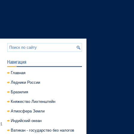
Навигация
Главная
Ледники России
Бразилия
Княжество Лихтенштейн
Атмосфера Земли
Индийский океан
91
Ватикан - государство без налогов