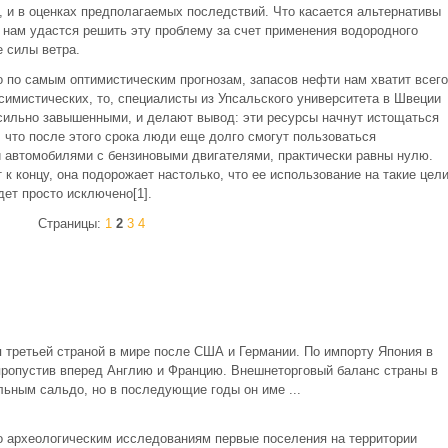
, и в оценках предполагаемых последствий. Что касается альтернативы
 нам удастся решить эту проблему за счет применения водородного
е силы ветра.
о по самым оптимистическим прогнозам, запасов нефти нам хватит всего
ссимистических, то, специалисты из Упсальского университета в Швеции
сильно завышенными, и делают вывод: эти ресурсы начнут истощаться
, что после этого срока люди еще долго смогут пользоваться
 автомобилями с бензиновыми двигателями, практически равны нулю.
 к концу, она подорожает настолько, что ее использование на такие цели
дет просто исключено[1].
Страницы:
1
2
3
4
 третьей страной в мире после США и Германии. По импорту Япония в
, пропустив вперед Англию и Францию. Внешнеторговый баланс страны в
льным сальдо, но в последующие годы он име ...
 археологическим исследованиям первые поселения на территории