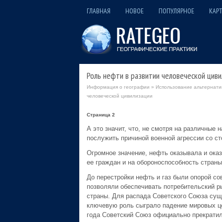
ГЛАВНАЯ
НОВОЕ
ПОПУЛЯРНОЕ
КАРТ
Роль нефти в развитии человеческой циви
Информация о географии
»
Использование альтернати
человеческой цивилизации
Страница 2
А это значит, что, не смотря на различные
послужить причиной военной агрессии со ст
Огромное значение, нефть оказывала и оказ
ее граждан и на обороноспособность страны,
До перестройки нефть и газ были опорой со
позволяли обеспечивать потребительский р
страны. Для распада Советского Союза суще
ключевую роль сыграло падение мировых цен
года Советский Союз официально прекратил