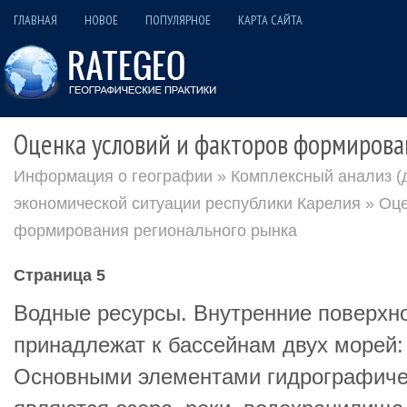
ГЛАВНАЯ
НОВОЕ
ПОПУЛЯРНОЕ
КАРТА САЙТА
Оценка условий и факторов формирова
Информация о географии
»
Комплексный анализ (д
экономической ситуации республики Карелия
» Оце
формирования регионального рынка
Страница 5
Водные ресурсы. Внутренние поверхн
принадлежат к бассейнам двух морей: 
Основными элементами гидрографичес